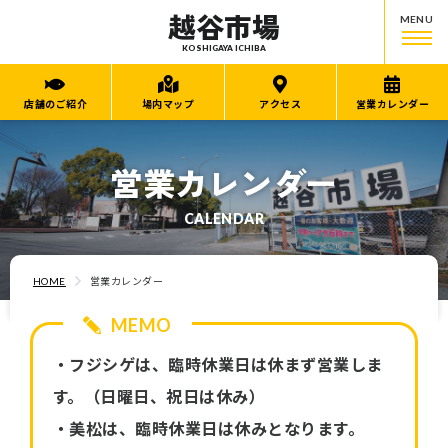
越谷市場
MENU
KOSHIGAYA ICHIBA
店舗のご紹介
場内マップ
アクセス
営業カレンダー
営業カレンダー
CALENDAR
HOME
営業カレンダー
MEMO
・フジシゲは、臨時休業日は休まず営業しま
す。（日曜日、祝日は休み）
・美松は、臨時休業日は休みとなります。